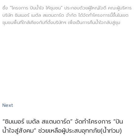
ซึ่ง “โครงการ ปันน้ำใจ ให้ชุมชน” ประกอบด้วยผู้ใหญ่ใจดี คณะผู้บริหาร
บริษัท ซิมเมอร์ เมตัล สแตนดาร์ด จำกัด ได้จัดทำโครงการนี้ขึ้นในเขต
ชุมชนพื้นที่ใกล้เคียงกับที่ตั้งบริษัทฯ เพื่อเป็นการคืนน้ำใจกลับสู่ชุม
แนะแนว
Next
Next
เรื่อง
“ซิมเมอร์ เมตัล สแตนดาร์ด” จัดทำโครงการ “ปัน
น้ำใจสู่สังคม” ช่วยเหลือผู้ประสบอุทกภัย(น้ำท่วม)